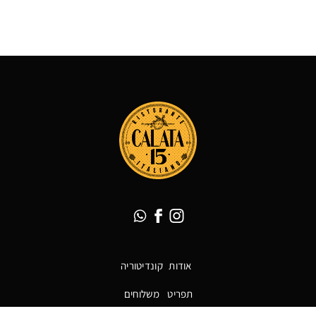
calata
לעמוד
whatsapp
באינסטגרם
link
הפייסבוק
של
calata
אודות
קונדיטוריה
תפריט
משלוחים