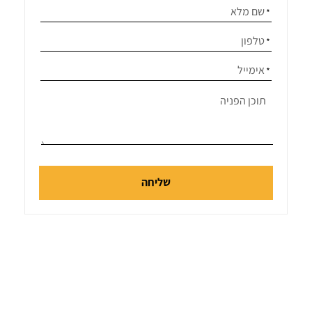
אנא
מלאו
את
טופס
-
דברו
איתנו